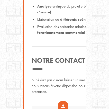
Analyse critique
du projet urbain (démarche i
d’œuvre)
Elaboration de
différents scénarios possibl
Evaluation des scénarios urbains et mise en av
fonctionnement commercial
NOTRE CONTACT
N’hésitez pas à nous laisser un message via le for
nous tenons à votre disposition pour toute demande
prestation.
Votre nom