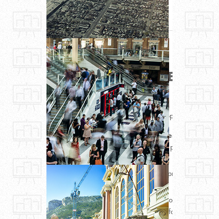
et autres activités économiques.
NOTRE EXPERTISE
Ce qu’AID Programmation vous propose d’élaborer 
Une
programmation commerciale et éco
détaillée, le nombre, la surface plancher, la nat
caractéristiques,
un
plan de merchandising
proposant une or
structurante pour la polarité,
Une grille de loyers
correspondant aux potenti
enseignes à porter un taux d’effort,