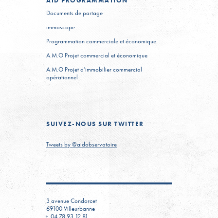
AID
PROGRAMMATION
Documents de partage
immoscope
Programmation commerciale et économique
A.M.O Projet commercial et économique
A.M.O Projet d’immobilier commercial
opérationnel
SUIVEZ-NOUS
SUR TWITTER
Tweets by @aidobservatoire
3 avenue Condorcet
69100 Villeurbanne
t. 04 78 93 12 81