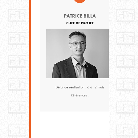
PATRICE BILLA
Votre emai
CHEF DE PROJET
Votre soci
Sujet
Votre me
Délai de réalisation : 6 à 12 mois
Références :