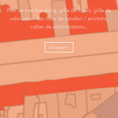
Plan de merchandising, grille de loyers, grille de
valorisation des coûts de transfert / évictions,
cahier de préconisations…
En savoir +